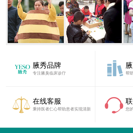
腋秀品牌
腋
专注腋臭临床诊疗
帮
在线客服
联
秉持医者仁心帮助患者实现清新
您