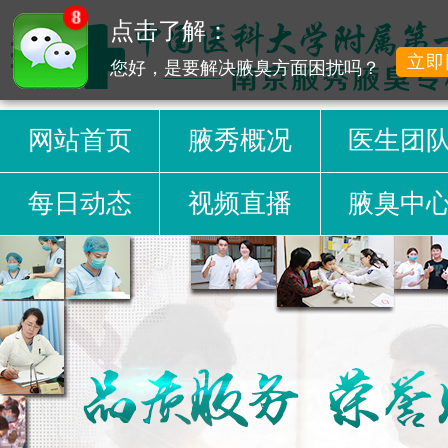
8
点击了解：
立即
您好，是要解决腋臭方面困扰吗？
网站首页
腋秀概况
医生团
每日动态
视频直播
腋臭中