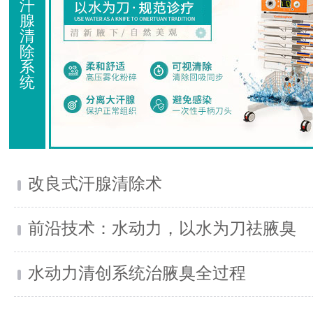
汗
腺
清
除
系
统
改良式汗腺清除术
前沿技术：水动力，以水为刀祛腋臭
水动力清创系统治腋臭全过程