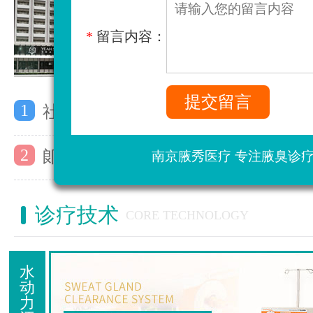
*
留言内容：
1
社区活动：关注心理健康，让心灵充
2
郞艺瑶主任受邀参加上海第七届全国
南京腋秀医疗 专注腋臭诊
诊疗技术
CORE TECHNOLOGY
水
动
力