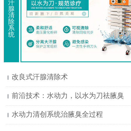
汗
腺
清
除
系
统
改良式汗腺清除术
前沿技术：水动力，以水为刀祛腋臭
水动力清创系统治腋臭全过程