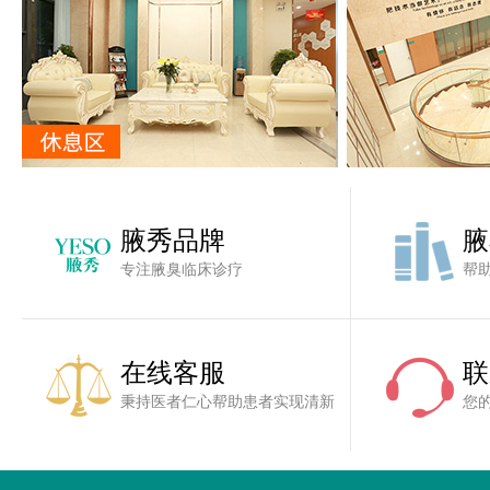
腋秀品牌
腋
专注腋臭临床诊疗
帮
在线客服
联
秉持医者仁心帮助患者实现清新
您