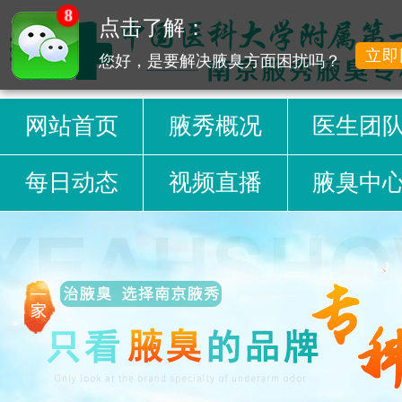
8
点击了解：
立即
您好，是要解决腋臭方面困扰吗？
网站首页
腋秀概况
医生团
每日动态
视频直播
腋臭中