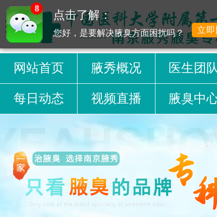
8
点击了解：
立即
您好，是要解决腋臭方面困扰吗？
网站首页
腋秀概况
医生团
每日动态
视频直播
腋臭中