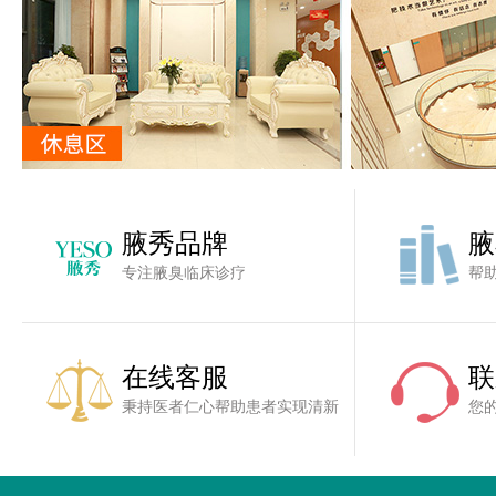
腋秀品牌
腋
专注腋臭临床诊疗
帮
在线客服
联
秉持医者仁心帮助患者实现清新
您