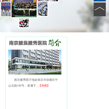
南京腋秀医疗地处南京市鼓楼区中
山北路346号，隶属于...
【详情】