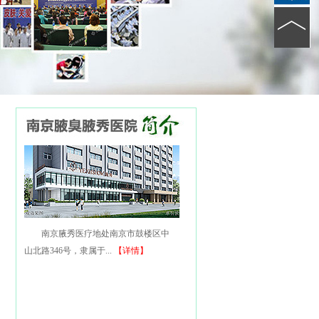
南京腋秀医疗地处南京市鼓楼区中
山北路346号，隶属于...
【详情】