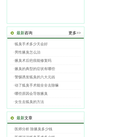
最新
咨询
更多>>
·
狐臭手术多少天会好
·
男性腋臭怎么治
·
腋臭术后疤痕能修复吗
·
腋臭的典型的症状有哪些
·
警惕诱发狐臭的六大元凶
·
动了狐臭手术能全全去除嘛
·
哪些原因会导致腋臭
·
女生去狐臭的方法
最新
文章
·
医师分析 除腋臭多少钱