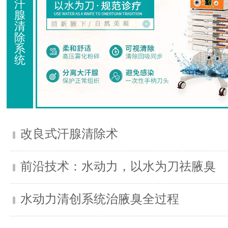
汗
腺
清
除
系
统
改良式汗腺清除术
前沿技术：水动力，以水为刀祛腋臭
水动力清创系统治腋臭全过程