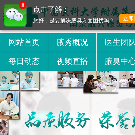
8
点击了解：
立即
您好，是要解决腋臭方面困扰吗？
网站首页
腋秀概况
医生团
每日动态
视频直播
腋臭中