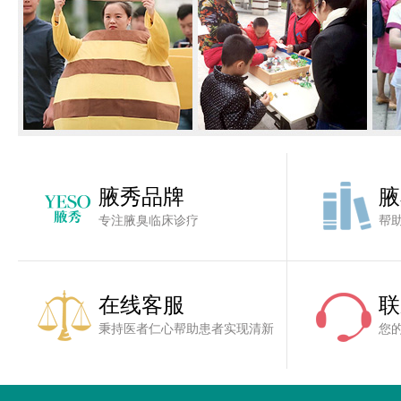
腋秀品牌
腋
专注腋臭临床诊疗
帮
在线客服
联
秉持医者仁心帮助患者实现清新
您